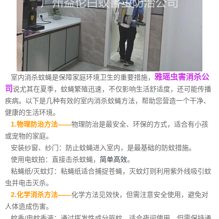
雅瑶虫害消杀公
室内消杀蚊蝇是保障家庭环境卫生的重要措施，
司
说尤其在夏季，蚊蝇繁殖迅速，不仅影响生活舒适度，还可能传播
疾病。以下是几种有效的室内消杀蚊蝇方法，帮助您营造一个干净、
健康的生活环境。
1.物理防治方法——
物理防治是最安全、环保的方式，适合有小孩
或宠物的家庭。
安装纱窗、纱门：防止蚊蝇进入室内，是最基础的防蚊措施。
使用电蚊拍：直接击杀蚊蝇，
简单高效
。
粘蝇纸/灭蚊灯：粘蝇纸适合捕捉苍蝇，灭蚊灯则利用紫外线吸引蚊
虫并电击灭杀。
2.化学消杀方法——
化学方法见效快，但需注意安全使用，避免对
人体造成伤害。
蚊香/电蚊香液：通过挥发性成分驱蚊，适合夜间使用，但需保持通