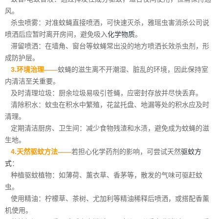
风。
杀虫喷雾：对准蚊蝇直接喷洒，可快速灭杀，雅瑶虫害消杀公司说
喷洒后应暂时离开房间，避免吸入
化学物质
。
滞留喷洒：在墙角、窗台等蚊蝇常出没的地方喷洒长效杀虫剂，形
成防护层。
3.环境治理——
蚊蝇的滋生离不开潮湿、脏乱的环境，因此保持室
内清洁至关重要。
及时清理垃圾：厨余垃圾易吸引苍蝇，应密封存放并尽快丢弃。
清除积水：蚊虫在积水中繁殖，花盆托盘、地漏等处的积水应及时
清理。
定期清洁厨房、卫生间：减少食物残渣和水渍，避免成为蚊蝇的滋
生地。
4.天然驱蚊方法——
若担心化学药剂的影响，可尝试天然
驱蚊方
式
：
种植驱蚊植物：如薄荷、薰衣草、香茅等，散发的气味可驱赶蚊
虫。
使用精油：柠檬草、茶树、尤加利等精油稀释后喷洒，或搭配香薰
机使用。