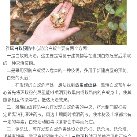
雅瑶白蚁预防中心
防治白蚁主要有两个方面：
一是白蚁的灭治，这主要是常见于建筑物等在遭到白蚁危害后采取
的一种灭治伎俩。
二是采用预防白蚁侵入危害的一种伎俩，多用于新建房屋的预防。
白蚁的灭治：
一、在发现的白蚁危坏处，想法找到
蚁巢或蚁路
。雅瑶白蚁预防中
心首先将灭蚁粉剂尽量能够喷洒到蚁巢内或蚁路内的白蚁身上，使其
能够相互传染毒性，抵达灭治效果。
二、雅瑶白蚁预防中心在发现白蚁危害的中央，将木制门窗框按一
定距离钻孔灌注药液，周边土壤同时喷洒药液，使木材及土壤都含有
一定的毒素，白蚁活动触毒取食都会中毒而死亡。
三、诱杀法，可在发现白蚁危害处设立诱杀桩，诱杀坑，诱杀堆，
诱杀毒饵等。雅瑶白蚁预防中心以上
三种灭蚁法
可单独运用也可综合