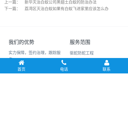
上一篇：
新华灭治白蚁公司黑翅土白蚁的防治办法
下一篇：
荔湾区灭治白蚁如果有白蚁飞进家里应该怎么办
我们的优势
服务范围
实力保障，签约治理，跟踪服
驱蛇防蛇工程
务
防疫消毒杀
多年行业经验 专业防治工程队
首页
电话
联系
室内环境消杀蚊蝇
伍
家居灭治白蚁
快速治理，价格最低
装修预防白蚁
完善的售后服务，专人跟踪维
新建房屋白蚁预防
护
Copyright © 2019 广州市益伦白蚁害虫防治有限公司 All Rights