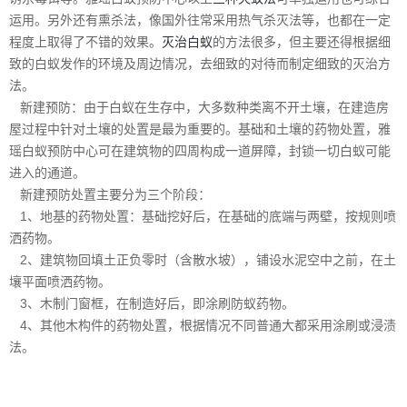
运用。另外还有熏杀法，像国外往常采用热气杀灭法等，也都在一定
程度上取得了不错的效果。
灭治白蚁
的方法很多，但主要还得根据细
致的白蚁发作的环境及周边情况，去细致的对待而制定细致的灭治方
法。
新建预防：由于白蚁在生存中，大多数种类离不开土壤，在建造房
屋过程中针对土壤的处置是最为重要的。基础和土壤的药物处置，雅
瑶白蚁预防中心可在建筑物的四周构成一道屏障，封锁一切白蚁可能
进入的通道。
新建预防处置主要分为三个阶段：
1、地基的药物处置：基础挖好后，在基础的底端与两壁，按规则喷
洒药物。
2、建筑物回填土正负零时（含散水坡），铺设水泥空中之前，在土
壤平面喷洒药物。
3、木制门窗框，在制造好后，即涂刷防蚁药物。
4、其他木构件的药物处置，根据情况不同普通大都采用涂刷或浸渍
法。