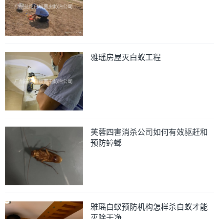
雅瑶房屋灭白蚁工程
芙蓉四害消杀公司如何有效驱赶和
预防蟑螂
雅瑶白蚁预防机构怎样杀白蚁才能
灭除干净