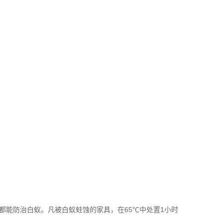
都能防治白蚁。凡被白蚁蛀蚀的家具，在65℃中处置1小时