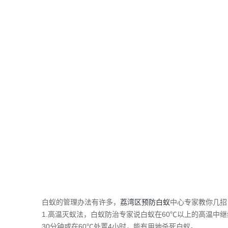
白蚁的管理办法有许多，
荔湾区预防白蚁
中心专家教你几
1.高温灭蚁法，白蚁防治专家说白蚁在60℃以上的高温中
30分钟或在60℃处置4小时，能有用地杀死白蚁。