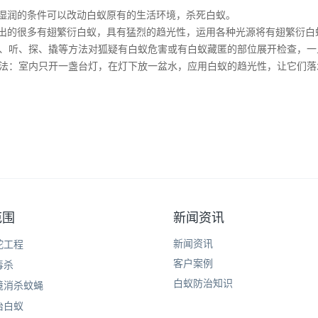
于湿润的条件可以改动白蚁原有的生活环境，杀死白蚁。
飞出的很多有翅繁衍白蚁，具有猛烈的趋光性，运用各种光源将有翅繁衍
、听、探、撬等方法对狐疑有白蚁危害或有白蚁藏匿的部位展开检查，一
法：室内只开一盏台灯，在灯下放一盆水，应用白蚁的趋光性，让它们落
范围
新闻资讯
新闻资讯
蛇工程
客户案例
毒杀
白蚁防治知识
境消杀蚊蝇
治白蚁