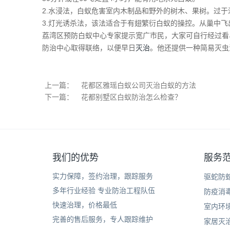
2.水浸法，白蚁危害室内木制品和野外的树木、果树。过
3.灯光诱杀法，该法适合于有翅繁衍白蚁的操控。从巢中
荔湾区预防白蚁中心专家提示宽广市民，大家可自行经过看
防治中心取得联络，以便早日
灭治
。他还提供一种简易灭虫
上一篇：
花都区雅瑶白蚁公司灭治白蚁的方法
下一篇：
花都别墅区白蚁防治怎么检查？
我们的优势
服务
实力保障，签约治理，跟踪服务
驱蛇防
多年行业经验 专业防治工程队伍
防疫消
快速治理，价格最低
室内环
完善的售后服务，专人跟踪维护
家居灭