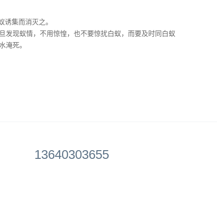
白蚁诱集而消灭之。
旦发现蚁情，不用惊惶，也不要惊扰白蚁，而要及时同白蚁
水淹死。
13640303655