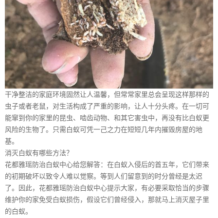
干净整洁的家庭环境固然让人温馨，但常常家里总会呈现这样那样的
虫子或者老鼠，对生活构成了严重的影响，让人十分头疼。在一切可
能窜到你的家里的昆虫、啮齿动物、和其它害虫中，再没有比白蚁更
风险的生物了。只需白蚁可凭一己之力在短短几年内摧毁房屋的地
基。
消灭白蚁有哪些方法？
花都雅瑶防治白蚁中心给您解答：在白蚁入侵后的首五年，它们带来
的初期破坏以致令人难以觉察。等到人们留意到的时分曾经是太迟
了。因此，花都雅瑶防治白蚁中心提示大家，有必要采取恰当的步骤
维护你的家免受白蚁损伤，假设它们曾经侵入，那就马上消灭屋子里
的白蚁。