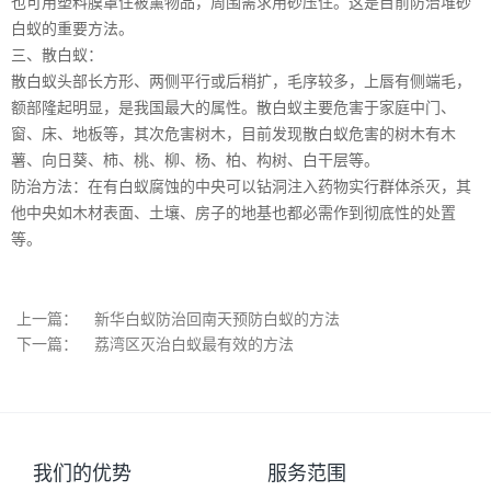
也可用塑料膜罩住被薰物品，周围需求用砂压住。这是目前防治堆砂
白蚁的重要方法。
三、散白蚁：
散白蚁头部长方形、两侧平行或后稍扩，毛序较多，上唇有侧端毛，
额部隆起明显，是我国最大的属性。散白蚁主要危害于家庭中门、
窗、床、地板等，其次危害树木，目前发现散白蚁危害的树木有木
薯、向日葵、柿、桃、柳、杨、柏、构树、白干层等。
防治方法：在有白蚁腐蚀的中央可以钻洞注入药物实行群体杀灭，其
他中央如木材表面、土壤、房子的地基也都必需作到彻底性的处置
等。
上一篇：
新华白蚁防治回南天预防白蚁的方法
下一篇：
荔湾区灭治白蚁最有效的方法
我们的优势
服务范围