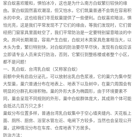
家白蚁喜欢暖和，惧怕冰冷，这也是为什么南方白蚁繁衍较快的缘
由。家白蚁固然喜欢潮湿，但又怕水，它们筑巢普通不会筑在容易积
水的中央，这也给我们寻觅蚁巢提供了一些便利。白蚁喜欢暗淡，惧
怕光亮，这是我们平常发现不了它们的缘由，等我们发现时，它们曾
经把门窗家具里面蛀空了，我们平常防治是一定要特别留意暗淡的中
央。房间长期潮湿，容易产生白蚁，白蚁对木类家具危害相当大，以
木头为食，繁衍特别快，对白蚁的防治要尽早尽快，发现有白蚁应该
立即请专业人员来实行防治，否则，它繁衍到整栋楼或者整个小区，
都不是问题！
一、乳白蚁、台湾乳白蚁（又称家白蚁）
前额中央有启齿分泌孔，可以放射出乳白色浆液，它的巢穴为集中型
大型巢，巢穴普通分布在地表上、地表下以及树中，在巢穴周围会有
明显的分群孔和排积物。巢的外形大多为椭圆形，由于环境要素不
同，巢会呈现不同规则的外形，巢中白蚁群体庞大，其成熟个体可能
会抵达几百万只之多！
巢蚁分布位置多样，普通台湾乳白蚁集中于空心墙夹缝内、天花板上
面、厕所、厨房、浴室水管左近、电闸下方较多，当然也会呈现公开
巢，这种情况分布在车库、仓库地表下方居多。
防治方法：