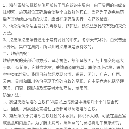
1、粉剂毒杀法将粉剂施药部位于乳白蚁的主巢内，由于巢间的白蚁交
往频繁，施药部位正确后会使整个白蚁群体死亡。当然为了避免施药
后有其他缘由构成的失误，应当在施药后实行一次药效检查。
2、诱杀法诱杀法主要分为毒诱法、药饵法，诱杀法是比较有效的灭杀
方法。
3、挖巢法挖巢法普通用于没有药源的中央，冬季天气冰冷，白蚁普通
不外出，集中在巢内，所以此时挖巢法是很有效的。
二、堆砂白蚁：
堆砂白蚁的头部近似方形，呈赤褐色，额部呈坡面，与上鄂交角远大
于90゜似铲形，它蛀食木材，蛀蚀通道即为巢，粪便似小砂粒，跌落
空中类似堆砂。我国目前曾经发现台湾、福建、浙江、广东、广西、
云南、贵州和四川省份呈现了堆砂白蚁的呈现，它主要危害包括坚硬
家具、门窗、踢脚板及坚硬树木如荔枝、龙眼等。
防治方法：
1、高温灭蚁法堆砂白蚁在60度以上的高温中持续几个小时便会死
亡，因此，用高温处置被驻白蚁都可以防治堆砂白蚁。
2、熏蒸法关于受堆砂白蚁蛀蚀的木家具，体积不大的，可放在薰蒸室
或薰蒸箱内薰杀。为了防止漏气，薰蒸室的门窗必需用牛皮纸密封，