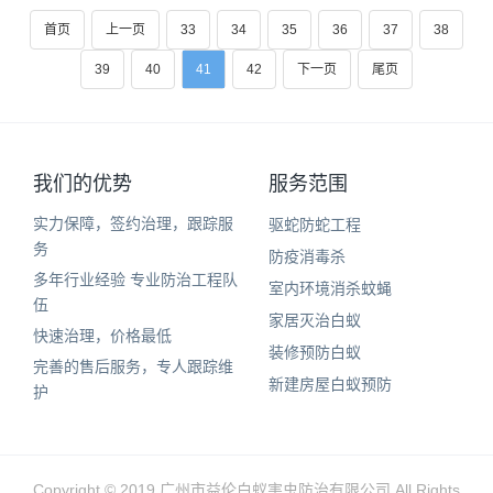
首页
上一页
33
34
35
36
37
38
39
40
41
42
下一页
尾页
我们的优势
服务范围
实力保障，签约治理，跟踪服
驱蛇防蛇工程
务
防疫消毒杀
多年行业经验 专业防治工程队
室内环境消杀蚊蝇
伍
家居灭治白蚁
快速治理，价格最低
装修预防白蚁
完善的售后服务，专人跟踪维
新建房屋白蚁预防
护
Copyright © 2019 广州市益伦白蚁害虫防治有限公司 All Rights